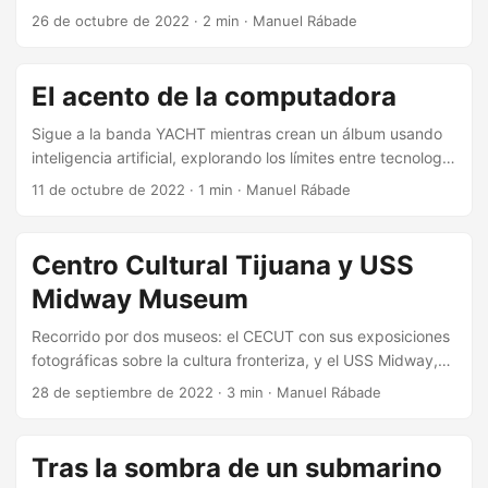
basándose en un estudio realizado con ingenieros de
26 de octubre de 2022
·
2 min
·
Manuel Rábade
Microsoft.
El acento de la computadora
Sigue a la banda YACHT mientras crean un álbum usando
inteligencia artificial, explorando los límites entre tecnología
y creatividad en la música moderna.
11 de octubre de 2022
·
1 min
·
Manuel Rábade
Centro Cultural Tijuana y USS
Midway Museum
Recorrido por dos museos: el CECUT con sus exposiciones
fotográficas sobre la cultura fronteriza, y el USS Midway,
un portaaviones convertido en museo que muestra la vida
28 de septiembre de 2022
·
3 min
·
Manuel Rábade
naval y militar.
Tras la sombra de un submarino