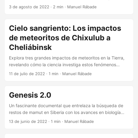
Press Photo 2022 en el Franz Mayer y Videojuegos: Los
3 de agosto de 2022
·
2 min
·
Manuel Rábade
dos lados de la pantalla en el CCEMX.
Cielo sangriento: Los impactos
de meteoritos de Chixulub a
Cheliábinsk
Explora tres grandes impactos de meteoritos en la Tierra,
revelando cómo la ciencia investiga estos fenómenos
usando diferentes métodos según cada caso.
11 de julio de 2022
·
1 min
·
Manuel Rábade
Genesis 2.0
Un fascinante documental que entrelaza la búsqueda de
restos de mamut en Siberia con los avances en biología
sintética, planteando reflexiones sobre la ambición
13 de junio de 2022
·
1 min
·
Manuel Rábade
científica.