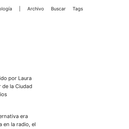
ología
|
Archivo
Buscar
Tags
ido por Laura
r de la Ciudad
ios
ernativa era
 en la radio, el