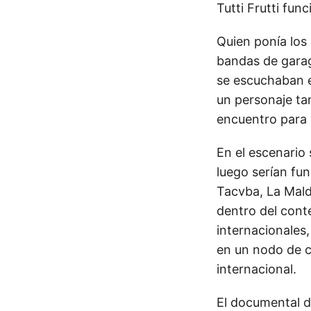
Tutti Frutti fu
Quien ponía los
bandas de garag
se escuchaban en
un personaje ta
encuentro para l
En el escenario
luego serían fu
Tacvba, La Mald
dentro del cont
internacionales,
en un nodo de c
internacional.
El documental de