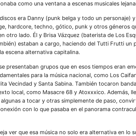
ncionaba como una ventana a escenas musicales lejanas
 discos era Danny (punk belga y todo un personaje) 
e, hardcore, techno, gótico, punk y otros géneros qu
 otro lado. Él y Brisa Vázquez (baterista de Los Esq
mbién) estaban a cargo, haciendo del Tutti Frutti un 
a escena alternativa capitalina.
 se presentaban grupos que en esos tiempos eran em
ndamentales para la música nacional, como Los Caifa
ita Vecindad y Santa Sabina. También tocaron banda
exto local, como Masacre 68 y Atoxxxico. Además, l
 algunas a tocar y otras simplemente de paso, convirt
onexión con lo que pasaba en el panorama contracul
ja ver que esa música no solo era alternativa en lo s