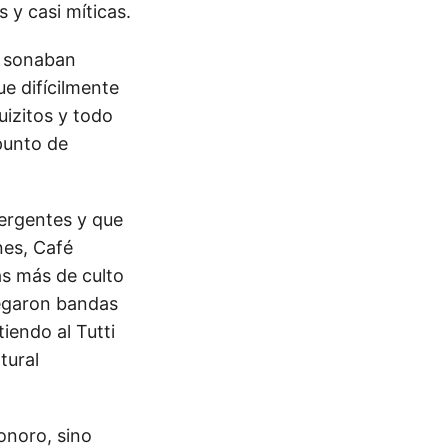
 y casi míticas.
y sonaban
e difícilmente
uizitos y todo
punto de
ergentes y que
nes, Café
s más de culto
legaron bandas
iendo al Tutti
tural
onoro, sino